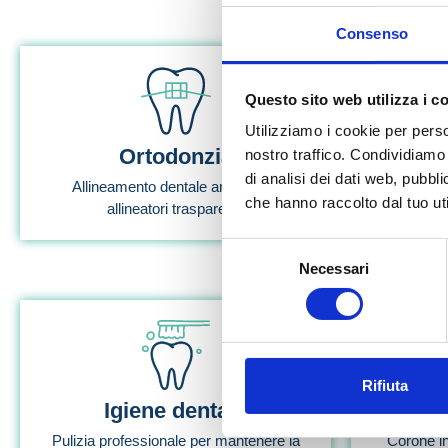
Consenso
Questo sito web utilizza i c
Utilizziamo i cookie per perso
Ortodonzia
Es
nostro traffico. Condividiamo 
di analisi dei dati web, pubbl
Allineamento dentale anche con
Trattament
che hanno raccolto dal tuo uti
allineatori trasparenti.
Selezione
Necessari
del
consenso
Rifiuta
Igiene dentale
Pulizia professionale per mantenere la
Corone in