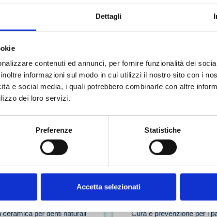
Dettagli
ookie
nalizzare contenuti ed annunci, per fornire funzionalità dei socia
tetica dentale
Implantolog
inoltre informazioni sul modo in cui utilizzi il nostro sito con i n
icità e social media, i quali potrebbero combinarle con altre inform
i per migliorare l'aspetto del
Sostituzione di denti mancan
lizzo dei loro servizi.
sorriso.
impianti in titanio.
Preferenze
Statistiche
Accetta selezionati
Protesi
Pedodonzi
 ceramica per denti naturali
Cura e prevenzione per i pa