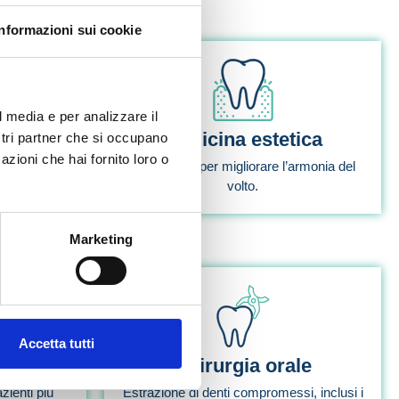
Informazioni sui cookie
l media e per analizzare il
ia
Medicina estetica
ostri partner che si occupano
azioni che hai fornito loro o
ti tramite
Trattamenti per migliorare l’armonia del
volto.
Marketing
Accetta tutti
a
Chirurgia orale
zienti più
Estrazione di denti compromessi, inclusi i