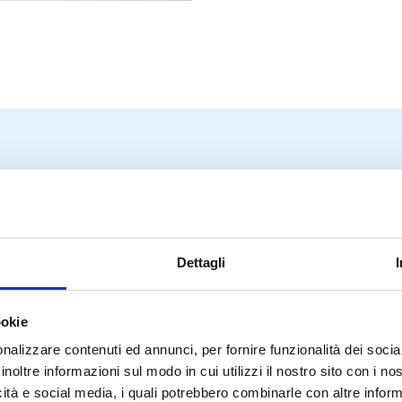
IL TEAM ORODENT PLUS
enze diverse, visione
Dettagli
ookie
nalizzare contenuti ed annunci, per fornire funzionalità dei socia
Dott. Michele D’Anna
inoltre informazioni sul modo in cui utilizzi il nostro sito con i n
Odontoiatra esperto in chirurgia orale, implantologia e
icità e social media, i quali potrebbero combinarle con altre inform