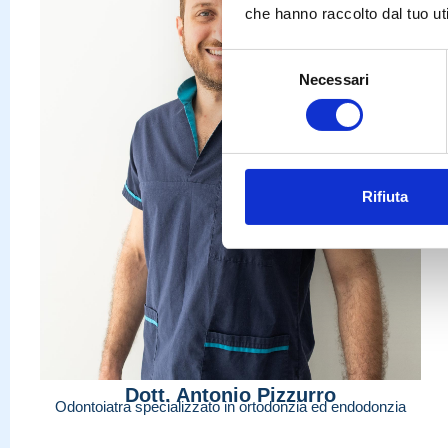
che hanno raccolto dal tuo uti
Selezione
Necessari
del
consenso
Rifiuta
Dott. Antonio Pizzurro
Odontoiatra specializzato in ortodonzia ed endodonzia