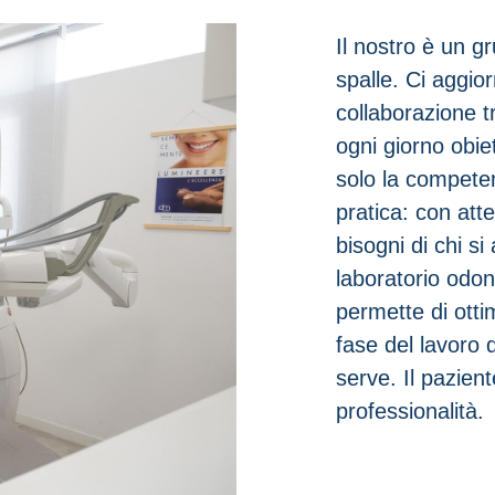
Il nostro è un g
spalle. Ci aggio
collaborazione tr
ogni giorno obiet
solo la competen
pratica: con att
bisogni di chi si
laboratorio odon
permette di otti
fase del lavoro 
serve. Il pazien
professionalità.