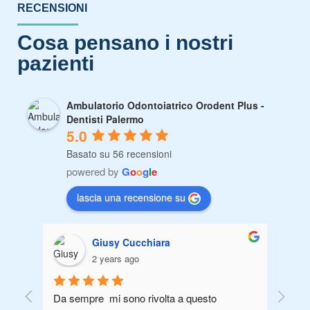
RECENSIONI
Cosa pensano i nostri
pazienti
Ambulatorio Odontoiatrico Orodent Plus -
Dentisti Palermo
5.0
Basato su 56 recensioni
powered by
G
o
o
g
l
e
lascia una recensione su
Giusy Cucchiara
2 years ago
Da sempre  mi sono rivolta a questo 
Oggi s