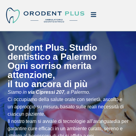
Orodent Plus. Studio
dentistico a Palermo
Ogni sorriso merita
attenzione,
il tuo ancora di più
Siamo in
via Cipressi 207
, a Palermo.
Ci occupiamo della salute orale con serietà, ascolto e
un approccio su misura, basato sulle reali necessità di
ciascun paziente.
Il nostro team si avvale di tecnologie all’avanguardia per
garantire cure efficaci in un ambiente curato, sereno e
attento al benessere di chi si affida a noi.