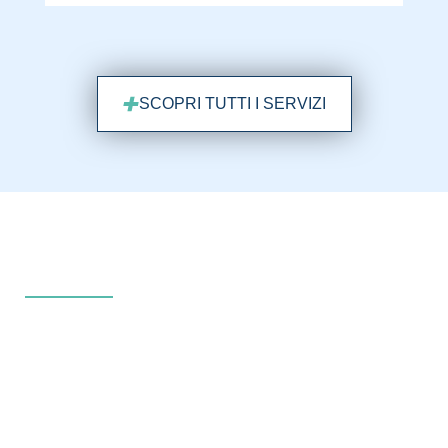
SCOPRI TUTTI I SERVIZI
IL FOCUS
Laboratorio integrato
per
una cura completa
Al piano inferiore della struttura si trova il nostro
laboratorio odontotecnico, integrato nel lavoro clinico di
tutti i giorni. Grazie a fresatori CAD/CAM, stampanti 3D,