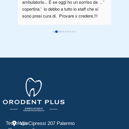
ambulatorio... E se oggi ho un sorriso da  .. ' 
odonto
copertina.'  lo debbo a tutto lo staff che si 
dire c
sono presi cura di.  Provare x credere.!!!
Si acc
viene 
All'in
la pro
parche
custod
Lo stu
accogl
Tutto 
dimost
Avevo
puntua
Ho fat
del ri
smacch
nuovo 
Tecnologia
Via Cipressi 207 Palermo
Il rap