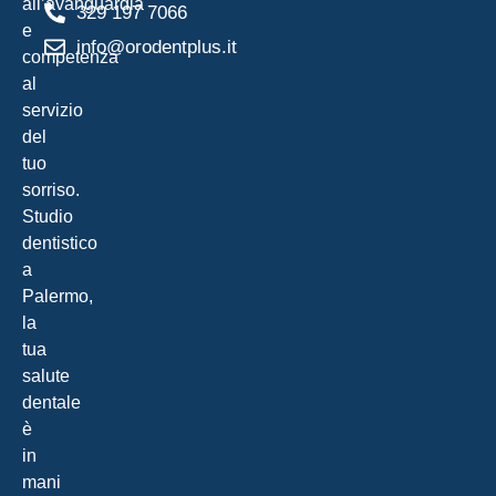
all’avanguardia
329 197 7066
Lo co
e
info@orodentplus.it
competenza
al
servizio
del
tuo
sorriso.
Studio
dentistico
a
Palermo,
la
tua
salute
dentale
è
in
mani